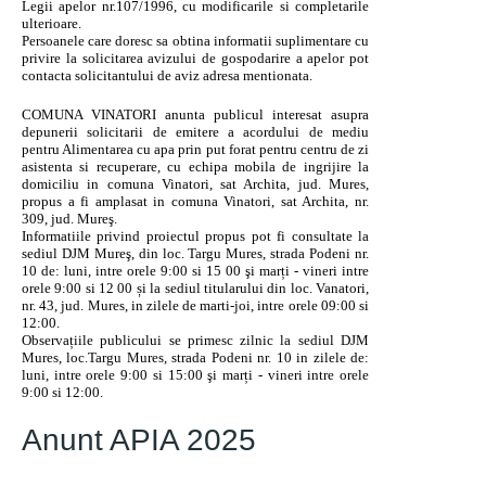
Legii apelor nr.107/1996, cu modificarile si completarile
ulterioare.
Persoanele care doresc sa obtina informatii suplimentare cu
privire la solicitarea avizului de gospodarire a apelor pot
contacta solicitantului de aviz adresa mentionata.
COMUNA VINATORI anunta publicul interesat asupra
depunerii solicitarii de emitere a acordului de mediu
pentru Alimentarea cu apa prin put forat pentru centru de zi
asistenta si recuperare, cu echipa mobila de ingrijire la
domiciliu in comuna Vinatori, sat Archita, jud. Mures,
propus a fi amplasat in comuna Vinatori, sat Archita, nr.
309, jud. Mureş.
Informatiile privind proiectul propus pot fi consultate la
sediul DJM Mureş, din loc. Targu Mures, strada Podeni nr.
10 de: luni, intre orele 9:00 si 15 00 şi marți - vineri intre
orele 9:00 si 12 00 și la sediul titularului din loc. Vanatori,
nr. 43, jud. Mures, in zilele de marti-joi, intre orele 09:00 si
12:00.
Observațiile publicului se primesc zilnic la sediul DJM
Mures, loc.Targu Mures, strada Podeni nr. 10 in zilele de:
luni, intre orele 9:00 si 15:00 şi marți - vineri intre orele
9:00 si 12:00.
Anunt APIA 2025