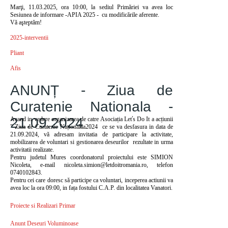
Marţi, 11.03.2025, ora 10:00, la sediul Primăriei va avea loc
Sesiunea de informare -APIA 2025 - cu modificările aferente.
Vă aşteptăm!
2025-interventii
Pliant
Afis
ANUNȚ - Ziua de
Curatenie Nationala -
21.09.2024
Avand in vedere organizarea de catre Asociația Leťs Do It a acțiunii
" Ziua de Curatenie Naționalăa2024 ce se va desfasura in data de
21.09.2024, vă adresam invitatia de participare la activitate,
mobilizarea de voluntari si gestionarea deseurilor rezultate in urma
activitatii realizate.
Pentru judetul Mures coordonatorul proiectului este SIMION
Nicoleta, e-mail nicoleta.simion@letdoitromania.ro, telefon
0740102843.
Pentru cei care doresc să participe ca voluntari, inceperea actiunii va
avea loc la ora 09:00, in fața fostului C.A.P. din localitatea Vanatori.
Proiecte si Realizari Primar
Anunt Deseuri Voluminoase