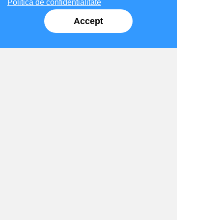
Politica de confidentialitate
Linkuri utile
Verificare Solicitari
Formulare Electronice
Sesizari
Programari Online
Monitorul Oficial Local
Plati Online
Despre noi
Galerie foto
Politica Cookie-lor
Politica de confidentialitate
ANPC
Socializare