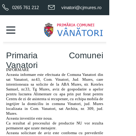
0265 761 212
vinatori@cjmures.ro
.
.
Primaria Comunei
Vanatori
INFORMARE
Aceasta informare este efectuata de Comuna Vanatori din
sat Vanatori, nr.43, Com. Vinatori, Jud. Mures, care
intentioneaza sa solicite de la ABA Mures, str. Koteles
Samuel, nr.33, Tg Mures, aviz de gospodarire a apelor
pentru lucrarea Alimentare cu apa prin put forat pentru
Centru de zi de asistenta si recuperare, cu echipa mobila de
ingrijire la domiciliu in comuna Vinatori, jud. Mures
localizata in Com. Vanatori, sat Archita, nr. 309, jud.
Mures.
Aceasta investitie este noua.
Ca rezultat al procesului de productie NU vor rezulta
permanent ape uzate menajere.
Aceasta solicitare de aviz este conforma cu prevederile