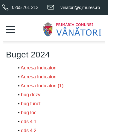
0265 761 212
vinatori@cjmures.ro
.
.
Buget 2024
•
Adresa Indicatori
•
Adresa Indicatori
•
Adresa Indicatori (1)
•
bug dezv
•
bug funct
•
bug loc
•
dds 4 1
•
dds 4 2