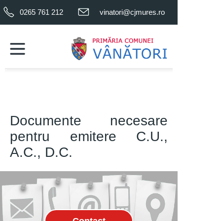
0265 761 212
vinatori@cjmures.ro
.
.
Documente necesare
pentru emitere C.U.,
A.C., D.C.