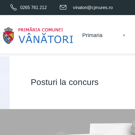
0265 761 212
vinatori@cjmures.ro
.
Primaria
.
Posturi la concurs