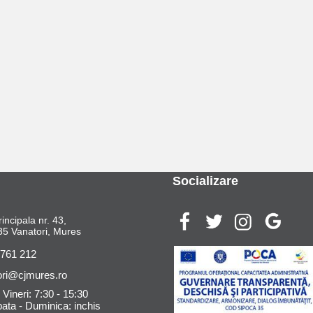
Socializare
rincipala nr. 43,
5 Vanatori, Mures
 761 212
ori@cjmures.ro
 Vineri: 7:30 - 15:30
ta - Duminica: inchis