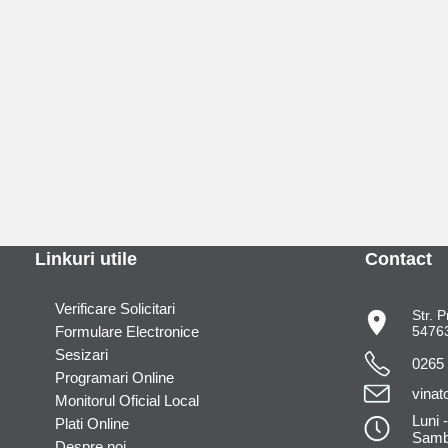
Linkuri utile
Contact
Verificare Solicitari
Str. P
Formulare Electronice
54763
Sesizari
0265
Programari Online
vinat
Monitorul Oficial Local
Luni -
Plati Online
Samba
Despre noi